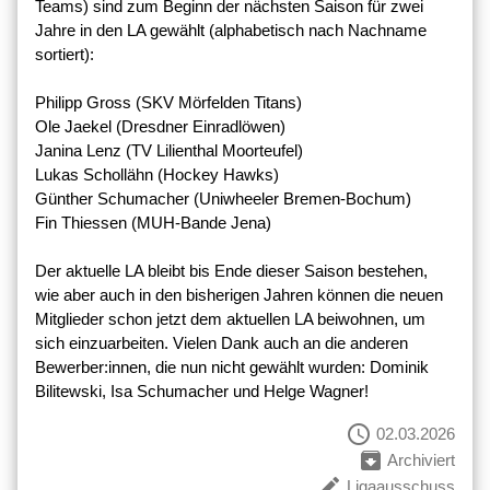
Teams) sind zum Beginn der nächsten Saison für zwei
Jahre in den LA gewählt (alphabetisch nach Nachname
sortiert):
Philipp Gross (SKV Mörfelden Titans)
Ole Jaekel (Dresdner Einradlöwen)
Janina Lenz (TV Lilienthal Moorteufel)
Lukas Schollähn (Hockey Hawks)
Günther Schumacher (Uniwheeler Bremen-Bochum)
Fin Thiessen (MUH-Bande Jena)
Der aktuelle LA bleibt bis Ende dieser Saison bestehen,
wie aber auch in den bisherigen Jahren können die neuen
Mitglieder schon jetzt dem aktuellen LA beiwohnen, um
sich einzuarbeiten. Vielen Dank auch an die anderen
Bewerber:innen, die nun nicht gewählt wurden: Dominik
Bilitewski, Isa Schumacher und Helge Wagner!
schedule
02.03.2026
archive
Archiviert
create
Ligaausschuss