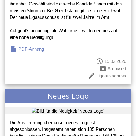
ihr anbei. Gewählt sind die sechs Kandidat*innen mit den
meisten Stimmen. Bei Gleichstand gibt es eine Stichwahl.
Der neue Ligaausschuss ist für zwei Jahre im Amt.
Auf geht’s an die digitale Wahlurne – wir freuen uns auf
eine hohe Beteiligung!
insert_drive_file
PDF-Anhang
schedule
15.02.2026
archive
Archiviert
create
Ligaausschuss
Neues Logo
Die Abstimmung über unser neues Logo ist
abgeschlossen. Insgesamt haben sich 195 Personen
beteiligt – vielen Dank für die große Resonanz! Mit 108 zu