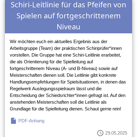
Schiri-Leitlinie für das Pfeifen von
Spielen auf fortgeschrittenem
Niveau
Wir möchten euch ein aktuelles Ergebnis aus der
Arbeitsgruppe (Team) der praktischen Schiriprüfer*innen
vorstellen. Die Gruppe hat eine Schiri-Leitlinie erarbeitet,
die als Orientierung für die Spielleitung auf
fortgeschrittenem Niveau (A- und B-Niveau) sowie auf
Meisterschaften dienen soll. Die Leitlinie gibt konkrete
Handlungsempfehlungen für Spielsituationen, in denen das
Regelwerk Auslegungsspielraum lässt und die
Entscheidung der Schiedsrichter*innen gefragt ist. Auf den
anstehenden Meisterschaften soll die Leitlinie als
Grundlage für die Spielleitung dienen. Schaut gerne rein!
insert_drive_file
PDF-Anhang
schedule
29.05.2025