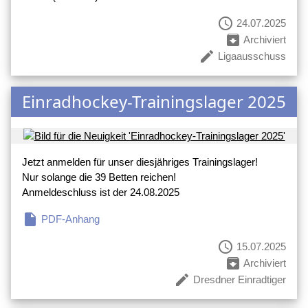
schedule
24.07.2025
archive
Archiviert
create
Ligaausschuss
Einradhockey-Trainingslager 2025
Jetzt anmelden für unser diesjähriges Trainingslager!
Nur solange die 39 Betten reichen!
Anmeldeschluss ist der 24.08.2025
insert_drive_file
PDF-Anhang
schedule
15.07.2025
archive
Archiviert
create
Dresdner Einradtiger