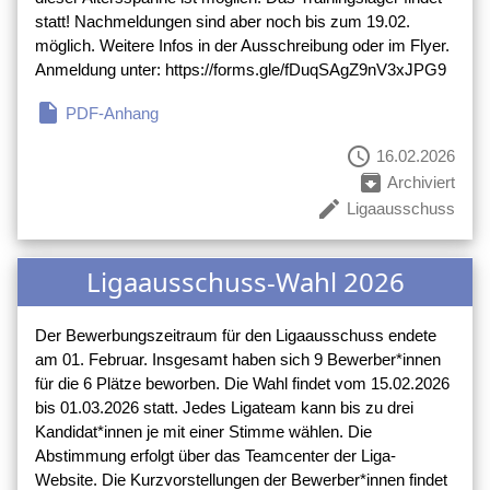
statt! Nachmeldungen sind aber noch bis zum 19.02.
möglich. Weitere Infos in der Ausschreibung oder im Flyer.
Anmeldung unter: https://forms.gle/fDuqSAgZ9nV3xJPG9
insert_drive_file
PDF-Anhang
schedule
16.02.2026
archive
Archiviert
create
Ligaausschuss
Ligaausschuss-Wahl 2026
Der Bewerbungszeitraum für den Ligaausschuss endete
am 01. Februar. Insgesamt haben sich 9 Bewerber*innen
für die 6 Plätze beworben. Die Wahl findet vom 15.02.2026
bis 01.03.2026 statt. Jedes Ligateam kann bis zu drei
Kandidat*innen je mit einer Stimme wählen. Die
Abstimmung erfolgt über das Teamcenter der Liga-
Website. Die Kurzvorstellungen der Bewerber*innen findet