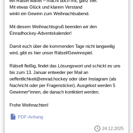
ein Rätsel wartet – macht doch mit, ganz viel.
Mit etwas Glück und klarem Verstand
winkt ein Gewinn zum Weihnachtsabend.
Mit diesem Weihnachtsgruß beenden wir den
Einradhockey-Adventskalender!
Damit euch über die kommenden Tage nicht langweilig
wird, gibt es hier unser Rätsel/Gewinnspiel.
Rätselt fleißig, findet das Lösungswort und schickt es uns
bis zum 13. Januar entweder per Mail an
oeffentlichkeit@einrad.hockey oder über Instagram (als
Nachricht oder per Fragensticker). Ausgelost werden 5
Gewinner*innen, die danach kontktiert werden.
Frohe Weihnachten!
insert_drive_file
PDF-Anhang
schedule
24.12.2025