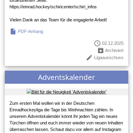
strukturierten Seite:
https://einrad.hockey/schiricenter/schiri_infos
Vielen Dank an das Team für die engagierte Arbeit!
insert_drive_file
PDF-Anhang
schedule
02.12.2025
archive
Archiviert
create
Ligaausschuss
Adventskalender
Zum ersten Mal wollen wir in der Deutschen
Einradhockeyliga die Tage bis Weihnachten zählen. In
unserem Adventskalender könnt ihr jeden Tag ein neues
Türchen öffnen und euch immer wieder von neuen Inhalten
überraschen lassen. Schaut dazu vor allem auf Instagram