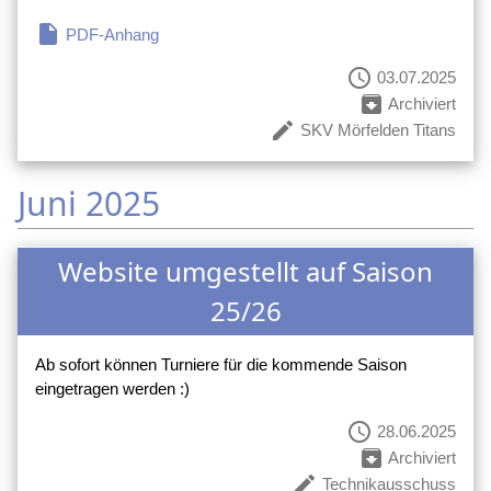
insert_drive_file
PDF-Anhang
schedule
03.07.2025
archive
Archiviert
create
SKV Mörfelden Titans
Juni 2025
Website umgestellt auf Saison
25/26
Ab sofort können Turniere für die kommende Saison
eingetragen werden :)
schedule
28.06.2025
archive
Archiviert
create
Technikausschuss