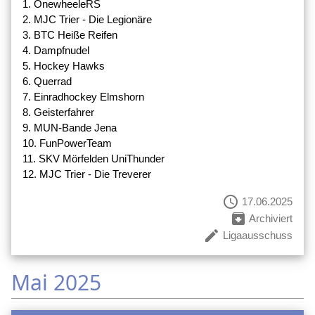
1. OnewheeleRS
2. MJC Trier - Die Legionäre
3. BTC Heiße Reifen
4. Dampfnudel
5. Hockey Hawks
6. Querrad
7. Einradhockey Elmshorn
8. Geisterfahrer
9. MUN-Bande Jena
10. FunPowerTeam
11. SKV Mörfelden UniThunder
12. MJC Trier - Die Treverer
schedule
17.06.2025
archive
Archiviert
create
Ligaausschuss
Mai 2025