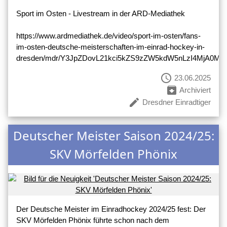
Sport im Osten - Livestream in der ARD-Mediathek
https://www.ardmediathek.de/video/sport-im-osten/fans-
im-osten-deutsche-meisterschaften-im-einrad-hockey-in-
dresden/mdr/Y3JpZDovL21kci5kZS9zZW5kdW5nLzI4MjA0
schedule
23.06.2025
archive
Archiviert
create
Dresdner Einradtiger
Deutscher Meister Saison 2024/25:
SKV Mörfelden Phönix
Der Deutsche Meister im Einradhockey 2024/25 fest: Der
SKV Mörfelden Phönix führte schon nach dem