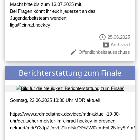
Macht bitte bis zum 13.07.2025 mit.
Bei Fragen könnt ihr euch jederzeit an das
Jugendarbeitsteam wenden:
liga@einrad.hockey
schedule
25.06.2025
archive
Archiviert
create
Öffentlichkeitsausschuss
Berichterstattung zum Finale
Sonntag, 22.06.2025 19:30 Uhr MDR aktuell
https://www.ardmediathek.de/video/mdr-aktuell-19-30-
uhr/deutscher-meister-im-einrad-hockey-in-dresden-
gekuert/mdr/Y3JpZDovL21kci5kZS9iZWl0cmFnL2Ntcy9