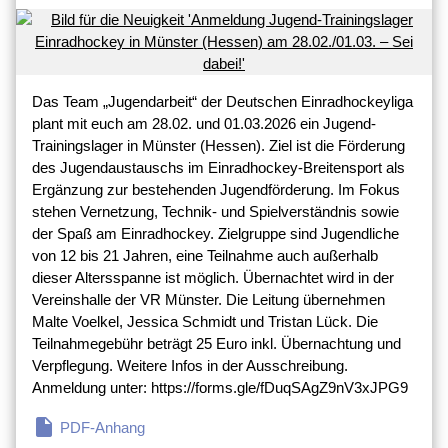
Das Team „Jugendarbeit“ der Deutschen Einradhockeyliga
plant mit euch am 28.02. und 01.03.2026 ein Jugend-
Trainingslager in Münster (Hessen). Ziel ist die Förderung
des Jugendaustauschs im Einradhockey-Breitensport als
Ergänzung zur bestehenden Jugendförderung. Im Fokus
stehen Vernetzung, Technik- und Spielverständnis sowie
der Spaß am Einradhockey. Zielgruppe sind Jugendliche
von 12 bis 21 Jahren, eine Teilnahme auch außerhalb
dieser Altersspanne ist möglich. Übernachtet wird in der
Vereinshalle der VR Münster. Die Leitung übernehmen
Malte Voelkel, Jessica Schmidt und Tristan Lück. Die
Teilnahmegebühr beträgt 25 Euro inkl. Übernachtung und
Verpflegung. Weitere Infos in der Ausschreibung.
Anmeldung unter: https://forms.gle/fDuqSAgZ9nV3xJPG9
insert_drive_file
PDF-Anhang