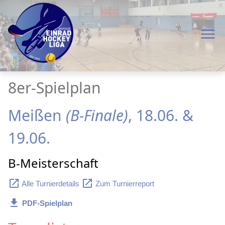
menu
8er-Spielplan
Meißen
(B-Finale)
, 18.06. &
19.06.
B-Meisterschaft
launch
launch
Alle Turnierdetails
Zum Turnierreport
download
PDF-Spielplan