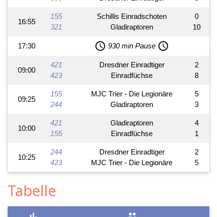
155
Schillis Einradschoten
0
16:55
321
Gladiraptoren
10
schedule
schedule
17:30
930 min Pause
421
Dresdner Einradtiger
2
09:00
423
Einradfüchse
8
155
MJC Trier - Die Legionäre
5
09:25
244
Gladiraptoren
3
421
Gladiraptoren
4
10:00
155
Einradfüchse
1
244
Dresdner Einradtiger
2
10:25
423
MJC Trier - Die Legionäre
5
Tabelle
bar_chart
group