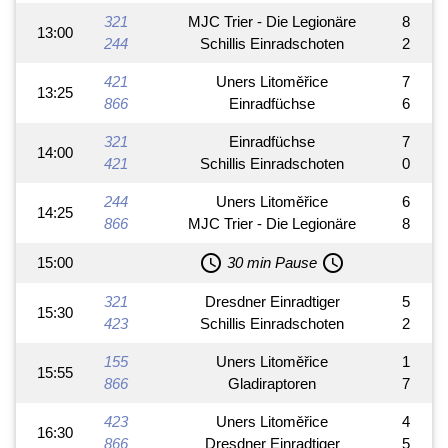
321
MJC Trier - Die Legionäre
8
13:00
244
Schillis Einradschoten
2
421
Uners Litoměřice
7
13:25
866
Einradfüchse
6
321
Einradfüchse
7
14:00
421
Schillis Einradschoten
0
244
Uners Litoměřice
6
14:25
866
MJC Trier - Die Legionäre
8
schedule
schedule
15:00
30 min Pause
321
Dresdner Einradtiger
5
15:30
423
Schillis Einradschoten
2
155
Uners Litoměřice
1
15:55
866
Gladiraptoren
7
423
Uners Litoměřice
4
16:30
866
Dresdner Einradtiger
5