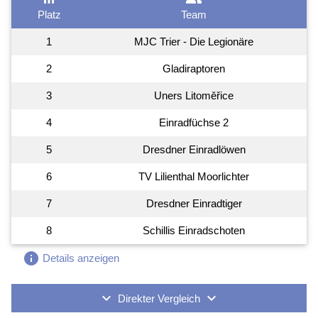
Platz
Team
1
MJC Trier - Die Legionäre
2
Gladiraptoren
3
Uners Litoměřice
4
Einradfüchse 2
5
Dresdner Einradlöwen
6
TV Lilienthal Moorlichter
7
Dresdner Einradtiger
8
Schillis Einradschoten
info
Details anzeigen
keyboard_arrow_down
keyboard_arrow_down
Direkter Vergleich