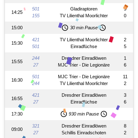
501
Gladiraptoren
5
14:25
155
TV Lilienthal Moorlichter
0
schedule
schedule
15:00
30 min Pause
421
TV Lilienthal Moorlichter
2
15:30
501
Einradfüchse
5
244
Dresdner Einradlöwen
1
15:55
27
MJC Trier - Die Legionäre
6
501
MJC Trier - Die Legionäre
11
16:30
244
TV Lilienthal Moorlichter
2
421
Dresdner Einradlöwen
3
16:55
27
Einradfüchse
6
schedule
schedule
17:30
930 min Pause
321
Dresdner Einradlöwen
8
09:00
27
Schillis Einradschoten
2