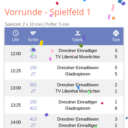
Vorrunde - Spielfeld 1
Spielzeit: 2 x 10 min | Puffer: 5 min
schedule
sports
sports_hockey
sports_baseball
Uhr
Schiri
Spiele
Tore
501
Dresdner Einradtiger
3
12:00
423
TV Lilienthal Moorlichter
5
155
Dresdner Einradlöwen
5
12:25
27
Gladiraptoren
5
501
Dresdner Einradlöwen
2
13:00
27
TV Lilienthal Moorlichter
1
155
Dresdner Einradtiger
1
13:25
423
Gladiraptoren
8
423
Dresdner Einradlöwen
3
14:00
27
Dresdner Einradtiger
1