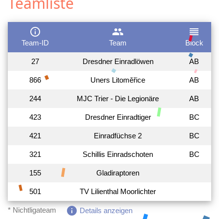
Teamliste
info_outline
group
reorder
Team-ID
Team
Block
27
Dresdner Einradlöwen
AB
866
Uners Litoměřice
AB
244
MJC Trier - Die Legionäre
AB
423
Dresdner Einradtiger
BC
421
Einradfüchse 2
BC
321
Schillis Einradschoten
BC
155
Gladiraptoren
501
TV Lilienthal Moorlichter
info
* Nichtligateam
Details anzeigen