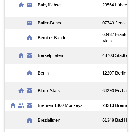
home
mail
Babyfüchse
23564 Lübeck
mail
Baller-Bande
07743 Jena
60437 Frankfur
home
Bembel-Bande
Main
home
mail
Berkelpiraten
48703 Stadtloh
home
Berlin
12207 Berlin
home
mail
Black Stars
64390 Erzhaus
home
group
mail
Bremen 1860 Monkeys
28213 Bremen
home
Brezialisten
61348 Bad Ho