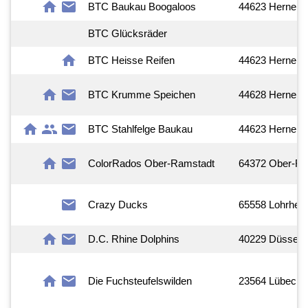
home
mail
BTC Baukau Boogaloos
44623 Herne
BTC Glücksräder
home
BTC Heisse Reifen
44623 Herne
home
mail
BTC Krumme Speichen
44628 Herne
home
group
mail
BTC Stahlfelge Baukau
44623 Herne
home
mail
ColorRados Ober-Ramstadt
64372 Ober-Ra
mail
Crazy Ducks
65558 Lohrhei
home
mail
D.C. Rhine Dolphins
40229 Düsseldo
home
mail
Die Fuchsteufelswilden
23564 Lübeck