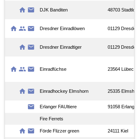
home
mail
DJK Banditen
48703 Stadtloh
home
group
mail
Dresdner Einradlöwen
01129 Dresden
home
mail
Dresdner Einradtiger
01129 Dresden
home
group
mail
Einradfüchse
23564 Lübeck
home
mail
Einradhockey Elmshorn
25335 Elmshor
mail
Erlanger FAUltiere
91058 Erlange
Fire Ferrets
home
mail
Förde Flizzer green
24111 Kiel