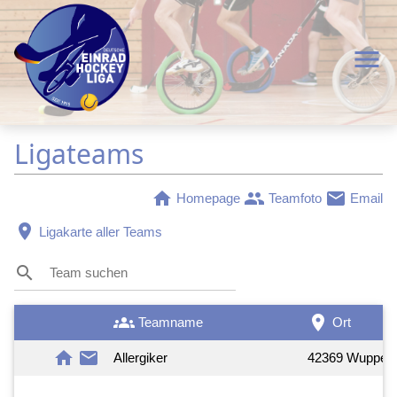
menu
Ligateams
home
group
mail
Homepage
Teamfoto
Email
place
Ligakarte aller Teams
search
groups
room
Teamname
Ort
home
mail
Allergiker
42369 Wuppert