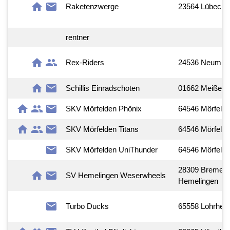
home
mail
Raketenzwerge
23564 Lübeck
rentner
home
group
Rex-Riders
24536 Neumün
home
mail
Schillis Einradschoten
01662 Meißen
home
group
mail
SKV Mörfelden Phönix
64546 Mörfeld
home
group
mail
SKV Mörfelden Titans
64546 Mörfeld
mail
SKV Mörfelden UniThunder
64546 Mörfeld
28309 Bremen-
home
mail
SV Hemelingen Weserwheels
Hemelingen
mail
Turbo Ducks
65558 Lohrhei