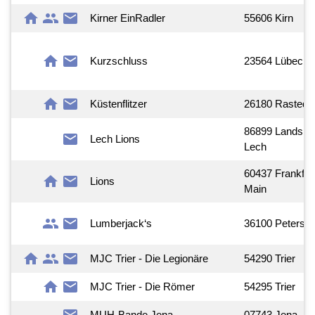
home
group
mail
Kirner EinRadler
55606 Kirn
home
mail
Kurzschluss
23564 Lübeck
home
mail
Küstenflitzer
26180 Rastede
86899 Landsbe
mail
Lech Lions
Lech
60437 Frankfur
home
mail
Lions
Main
group
mail
Lumberjack‘s
36100 Petersb
home
group
mail
MJC Trier - Die Legionäre
54290 Trier
home
mail
MJC Trier - Die Römer
54295 Trier
MUH-Bande Jena
07743 Jena