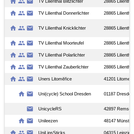
home
group
mail
TV Lilienthal Blitzlichter
28865 Lilienthal
home
group
mail
TV Lilienthal Donnerlichter
28865 Lilienthal
home
group
mail
TV Lilienthal Knicklichter
28865 Lilienthal
home
group
mail
TV Lilienthal Moorteufel
28865 Lilienthal
home
group
mail
TV Lilienthal Polarlichter
28865 Lilienthal
home
group
mail
TV Lilienthal Zauberlichter
28865 Lilienthal
home
group
mail
Uners Litoměřice
41201 Litomeri
home
mail
Uni(cycle) School Dresden
01187 Dresden
mail
UnicycleRS
42897 Remsch
home
mail
Unileezen
48147 Münster
home
group
mail
UniLipsSticks
04315 Leipzig