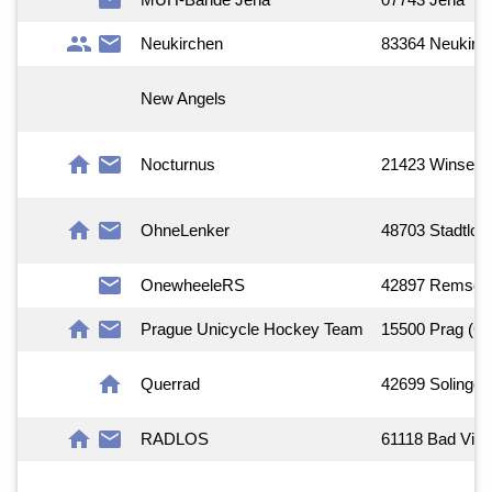
mail
group
mail
Neukirchen
83364 Neukirc
New Angels
home
mail
Nocturnus
21423 Winsen 
home
mail
OhneLenker
48703 Stadtloh
mail
OnewheeleRS
42897 Remsch
home
mail
Prague Unicycle Hockey Team
15500 Prag (C
home
Querrad
42699 Solingen
home
mail
RADLOS
61118 Bad Vilbe