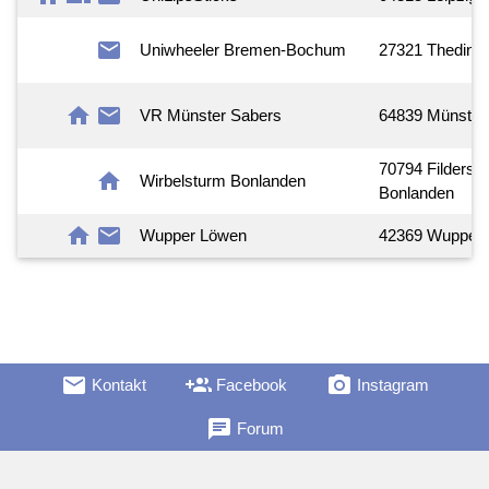
mail
Uniwheeler Bremen-Bochum
27321 Theding
home
mail
VR Münster Sabers
64839 Münster
70794 Fildersta
home
Wirbelsturm Bonlanden
Bonlanden
home
mail
Wupper Löwen
42369 Wuppert
mail
group_add
camera_alt
Kontakt
Facebook
Instagram
chat
Forum
account_box
flutter_dash
security
Ligaleitung
GitHub
Datenschutz