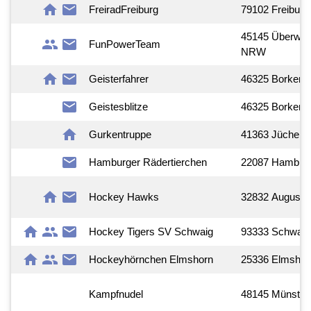
home
mail
FreiradFreiburg
79102 Freiburg
45145 Überwie
group
mail
FunPowerTeam
NRW
home
mail
Geisterfahrer
46325 Borken
mail
Geistesblitze
46325 Borken
home
Gurkentruppe
41363 Jüchen
mail
Hamburger Rädertierchen
22087 Hambur
home
mail
Hockey Hawks
32832 Augustdo
home
group
mail
Hockey Tigers SV Schwaig
93333 Schwaig
home
group
mail
Hockeyhörnchen Elmshorn
25336 Elmshor
Kampfnudel
48145 Münster