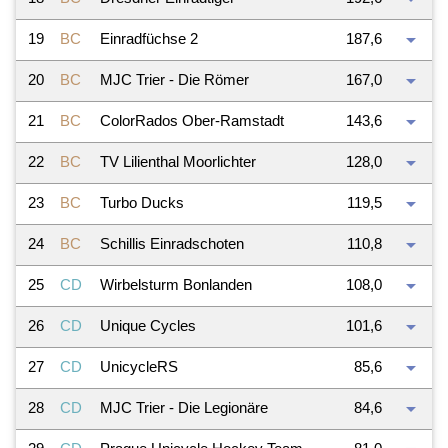
arrow_drop_down
19
BC
Einradfüchse 2
187,6
arrow_drop_down
20
BC
MJC Trier - Die Römer
167,0
arrow_drop_down
21
BC
ColorRados Ober-Ramstadt
143,6
arrow_drop_down
22
BC
TV Lilienthal Moorlichter
128,0
arrow_drop_down
23
BC
Turbo Ducks
119,5
arrow_drop_down
24
BC
Schillis Einradschoten
110,8
arrow_drop_down
25
CD
Wirbelsturm Bonlanden
108,0
arrow_drop_down
26
CD
Unique Cycles
101,6
arrow_drop_down
27
CD
UnicycleRS
85,6
arrow_drop_down
28
CD
MJC Trier - Die Legionäre
84,6