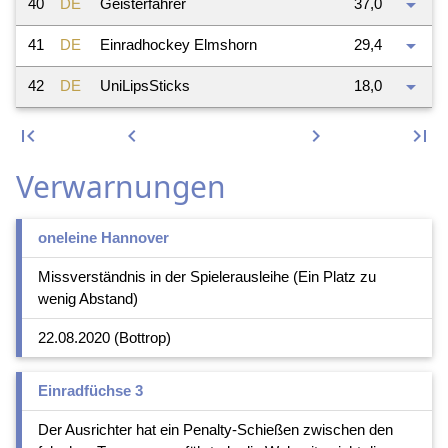
arrow_drop_down
40
DE
Geisterfahrer
37,0
arrow_drop_down
41
DE
Einradhockey Elmshorn
29,4
arrow_drop_down
42
DE
UniLipsSticks
18,0
first_page
keyboard_arrow_left
keyboard_arrow_right
last_page
Verwarnungen
oneleine Hannover
Missverständnis in der Spielerausleihe (Ein Platz zu
wenig Abstand)
22.08.2020 (Bottrop)
Einradfüchse 3
Der Ausrichter hat ein Penalty-Schießen zwischen den