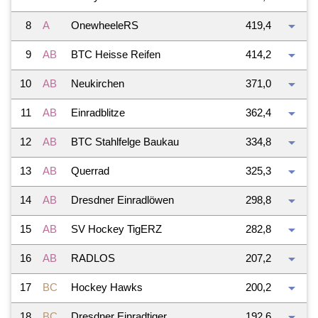
arrow_drop_down
8
A
OnewheeleRS
419,4
arrow_drop_down
9
AB
BTC Heisse Reifen
414,2
arrow_drop_down
10
AB
Neukirchen
371,0
arrow_drop_down
11
AB
Einradblitze
362,4
arrow_drop_down
12
AB
BTC Stahlfelge Baukau
334,8
arrow_drop_down
13
AB
Querrad
325,3
arrow_drop_down
14
AB
Dresdner Einradlöwen
298,8
arrow_drop_down
15
AB
SV Hockey TigERZ
282,8
arrow_drop_down
16
AB
RADLOS
207,2
arrow_drop_down
17
BC
Hockey Hawks
200,2
arrow_drop_down
18
BC
Dresdner Einradtiger
192,6