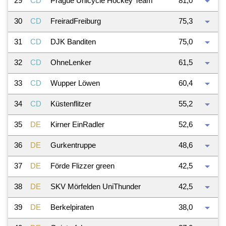
arrow_drop_down
29
CD
Prague Unicycle Hockey Team
81,0
arrow_drop_down
30
CD
FreiradFreiburg
75,3
arrow_drop_down
31
CD
DJK Banditen
75,0
arrow_drop_down
32
CD
OhneLenker
61,5
arrow_drop_down
33
CD
Wupper Löwen
60,4
arrow_drop_down
34
CD
Küstenflitzer
55,2
arrow_drop_down
35
DE
Kirner EinRadler
52,6
arrow_drop_down
36
DE
Gurkentruppe
48,6
arrow_drop_down
37
DE
Förde Flizzer green
42,5
arrow_drop_down
38
DE
SKV Mörfelden UniThunder
42,5
arrow_drop_down
39
DE
Berkelpiraten
38,0