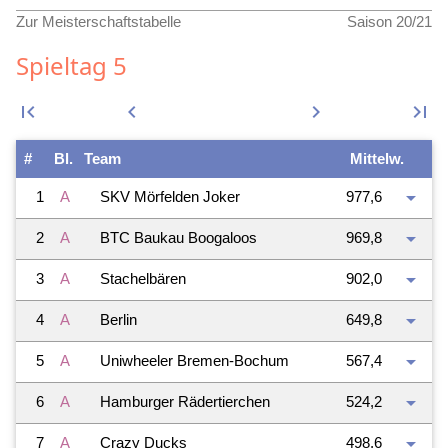
Zur Meisterschaftstabelle
Saison 20/21
Spieltag 5
first_page
keyboard_arrow_left
keyboard_arrow_right
last_page
#
Bl.
Team
Mittelw.
arrow_drop_down
1
A
SKV Mörfelden Joker
977,6
arrow_drop_down
2
A
BTC Baukau Boogaloos
969,8
arrow_drop_down
3
A
Stachelbären
902,0
arrow_drop_down
4
A
Berlin
649,8
arrow_drop_down
5
A
Uniwheeler Bremen-Bochum
567,4
arrow_drop_down
6
A
Hamburger Rädertierchen
524,2
arrow_drop_down
7
A
Crazy Ducks
498,6