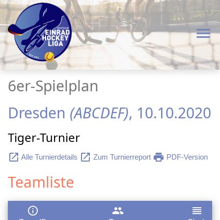
menu
6er-Spielplan
Dresden
(ABCDEF)
, 10.10.2020
Tiger-Turnier
launch
launch
print
Alle Turnierdetails
Zum Turnierreport
PDF-Version
Teamliste
info_outline
group
reorder