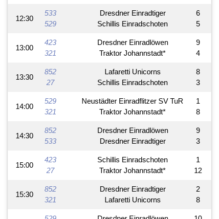
533
Dresdner Einradtiger
6
12:30
529
Schillis Einradschoten
5
423
Dresdner Einradlöwen
9
13:00
321
Traktor Johannstadt*
4
852
Lafaretti Unicorns
8
13:30
27
Schillis Einradschoten
3
529
Neustädter Einradflitzer SV TuR
1
14:00
321
Traktor Johannstadt*
8
852
Dresdner Einradlöwen
9
14:30
533
Dresdner Einradtiger
3
423
Schillis Einradschoten
1
15:00
27
Traktor Johannstadt*
12
852
Dresdner Einradtiger
2
15:30
321
Lafaretti Unicorns
8
529
Dresdner Einradlöwen
10