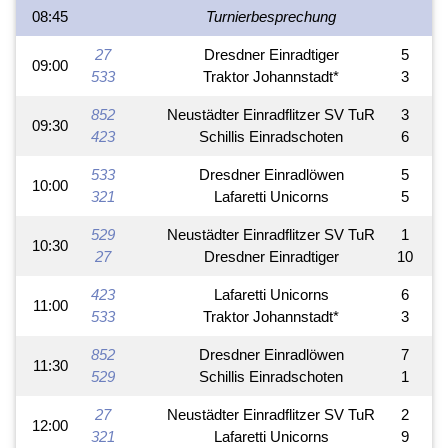
08:45
Turnierbesprechung
27
Dresdner Einradtiger
5
09:00
533
Traktor Johannstadt*
3
852
Neustädter Einradflitzer SV TuR
3
09:30
423
Schillis Einradschoten
6
533
Dresdner Einradlöwen
5
10:00
321
Lafaretti Unicorns
5
529
Neustädter Einradflitzer SV TuR
1
10:30
27
Dresdner Einradtiger
10
423
Lafaretti Unicorns
6
11:00
533
Traktor Johannstadt*
3
852
Dresdner Einradlöwen
7
11:30
529
Schillis Einradschoten
1
27
Neustädter Einradflitzer SV TuR
2
12:00
321
Lafaretti Unicorns
9