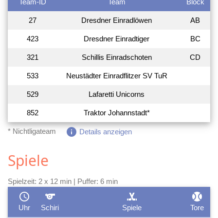
Team-ID
Team
Block
27
Dresdner Einradlöwen
AB
423
Dresdner Einradtiger
BC
321
Schillis Einradschoten
CD
533
Neustädter Einradflitzer SV TuR
529
Lafaretti Unicorns
852
Traktor Johannstadt*
info
* Nichtligateam
Details anzeigen
Spiele
Spielzeit: 2 x 12 min | Puffer: 6 min
schedule
sports
sports_hockey
sports_baseball
Uhr
Schiri
Spiele
Tore
P