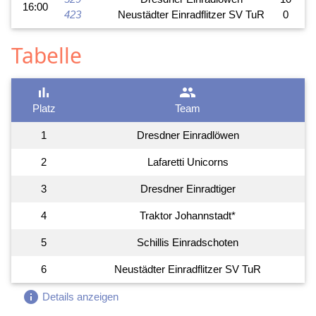
16:00
423
Neustädter Einradflitzer SV TuR
0
Tabelle
bar_chart
group
Platz
Team
1
Dresdner Einradlöwen
2
Lafaretti Unicorns
3
Dresdner Einradtiger
4
Traktor Johannstadt*
5
Schillis Einradschoten
6
Neustädter Einradflitzer SV TuR
info
Details anzeigen