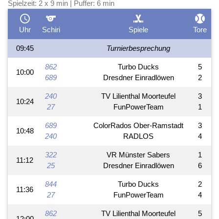
Spielzeit: 2 x 9 min | Puffer: 6 min
schedule
sports
sports_hockey
sports_baseball
Uhr
Schiri
Spiele
Tore
09:45
Turnierbesprechung
862
Turbo Ducks
5
10:00
689
Dresdner Einradlöwen
2
240
TV Lilienthal Moorteufel
3
10:24
27
FunPowerTeam
1
689
ColorRados Ober-Ramstadt
3
10:48
240
RADLOS
4
322
VR Münster Sabers
1
11:12
25
Dresdner Einradlöwen
6
844
Turbo Ducks
2
11:36
27
FunPowerTeam
4
862
TV Lilienthal Moorteufel
5
12:00