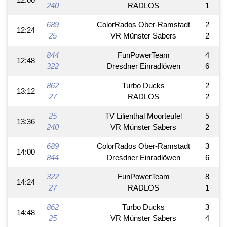
240
RADLOS
1
689
ColorRados Ober-Ramstadt
2
12:24
25
VR Münster Sabers
2
844
FunPowerTeam
4
12:48
322
Dresdner Einradlöwen
6
862
Turbo Ducks
2
13:12
27
RADLOS
2
25
TV Lilienthal Moorteufel
5
13:36
240
VR Münster Sabers
2
689
ColorRados Ober-Ramstadt
3
14:00
844
Dresdner Einradlöwen
6
322
FunPowerTeam
8
14:24
27
RADLOS
1
862
Turbo Ducks
3
14:48
25
VR Münster Sabers
4