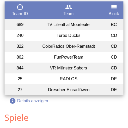
info_outline
group
reorder
Team-ID
Team
Block
689
TV Lilienthal Moorteufel
BC
240
Turbo Ducks
CD
322
ColorRados Ober-Ramstadt
CD
862
FunPowerTeam
CD
844
VR Münster Sabers
CD
25
RADLOS
DE
27
Dresdner Einradlöwen
DE
info
Details anzeigen
Spiele