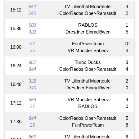
844
TV Lilienthal Moorteufel
4
15:12
240
ColorRados Ober-Ramstadt
2
689
RADLOS
1
15:36
322
Dresdner Einradlöwen
5
27
FunPowerTeam
10
16:00
25
VR Münster Sabers
3
862
Turbo Ducks
3
16:24
844
ColorRados Ober-Ramstadt
4
322
TV Lilienthal Moorteufel
2
16:48
240
Dresdner Einradlöwen
0
689
VR Münster Sabers
4
17:12
27
RADLOS
0
844
ColorRados Ober-Ramstadt
5
17:36
25
FunPowerTeam
8
862
TV Lilienthal Moorteufel
6