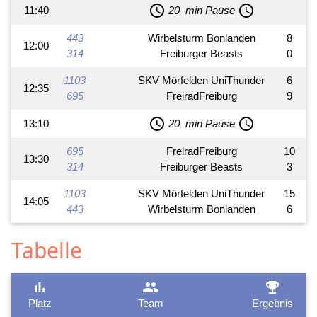
schedule
schedule
11:40
20 min Pause
443
Wirbelsturm Bonlanden
8
12:00
314
Freiburger Beasts
0
1103
SKV Mörfelden UniThunder
6
12:35
695
FreiradFreiburg
9
schedule
schedule
13:10
20 min Pause
695
FreiradFreiburg
10
13:30
314
Freiburger Beasts
3
1103
SKV Mörfelden UniThunder
15
14:05
443
Wirbelsturm Bonlanden
6
Tabelle
bar_chart
group
emoji_events
Platz
Team
Ergebnis