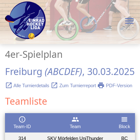
menu
4er-Spielplan
Freiburg
(ABCDEF)
, 30.03.2025
launch
launch
print
Alle Turnierdetails
Zum Turnierreport
PDF-Version
Teamliste
info_outline
group
reorder
Team-ID
Team
Block
314
SKV Mörfelden UniThunder
BC