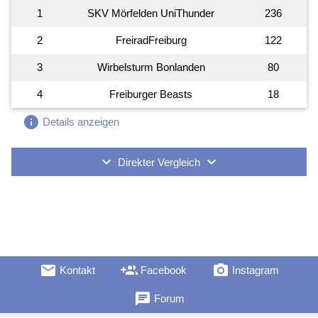
1
SKV Mörfelden UniThunder
236
2
FreiradFreiburg
122
3
Wirbelsturm Bonlanden
80
4
Freiburger Beasts
18
info
Details anzeigen
keyboard_arrow_down
keyboard_arrow_down
Direkter Vergleich
mail
group_add
camera_alt
Kontakt
Facebook
Instagram
chat
Forum