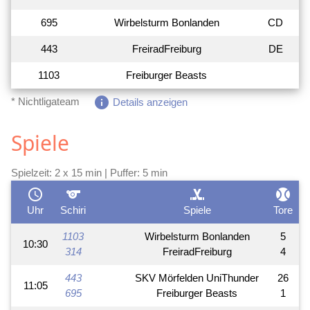
695
Wirbelsturm Bonlanden
CD
443
FreiradFreiburg
DE
1103
Freiburger Beasts
info
* Nichtligateam
Details anzeigen
Spiele
Spielzeit: 2 x 15 min | Puffer: 5 min
schedule
sports
sports_hockey
sports_baseball
Uhr
Schiri
Spiele
Tore
1103
Wirbelsturm Bonlanden
5
10:30
314
FreiradFreiburg
4
443
SKV Mörfelden UniThunder
26
11:05
695
Freiburger Beasts
1