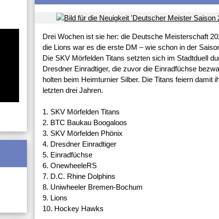
Drei Wochen ist sie her: die Deutsche Meisterschaft 
die Lions war es die erste DM – wie schon in der Saison 
Die SKV Mörfelden Titans setzten sich im Stadtduell dur
Dresdner Einradtiger, die zuvor die Einradfüchse be
holten beim Heimturnier Silber. Die Titans feiern damit i
letzten drei Jahren.
1. SKV Mörfelden Titans
2. BTC Baukau Boogaloos
3. SKV Mörfelden Phönix
4. Dresdner Einradtiger
5. Einradfüchse
6. OnewheeleRS
7. D.C. Rhine Dolphins
8. Uniwheeler Bremen-Bochum
9. Lions
10. Hockey Hawks