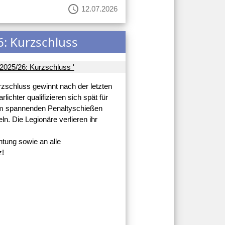
schedule
12.07.2026
6: Kurzschluss
rzschluss gewinnt nach der letzten
lichter qualifizieren sich spät für
inem spannenden Penaltyschießen
ln. Die Legionäre verlieren ihr
tung sowie an alle
z!