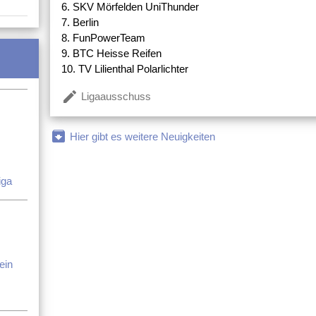
6. SKV Mörfelden UniThunder
7. Berlin
8. FunPowerTeam
9. BTC Heisse Reifen
10. TV Lilienthal Polarlichter
create
Ligaausschuss
archive
Hier gibt es weitere Neuigkeiten
iga
ein