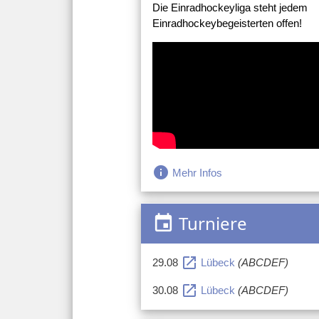
Die Einradhockeyliga steht jedem
Einradhockeybegeisterten offen!
info
Mehr Infos
Turniere
event
open_in_new
29.08
Lübeck
(ABCDEF)
open_in_new
30.08
Lübeck
(ABCDEF)