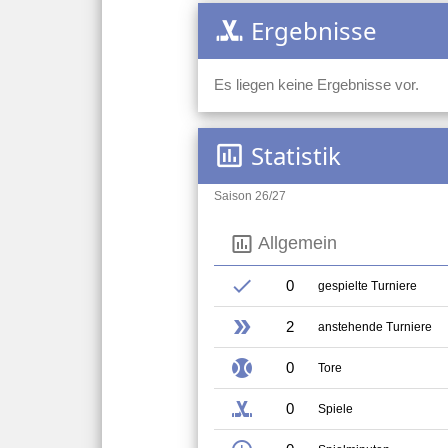
Ergebnisse
sports_hockey
Es liegen keine Ergebnisse vor.
Statistik
insert_chart_outlined
Saison 26/27
insert_chart_outlined
Allgemein
check
0
gespielte Turniere
double_arrow
2
anstehende Turniere
sports_baseball
0
Tore
sports_hockey
0
Spiele