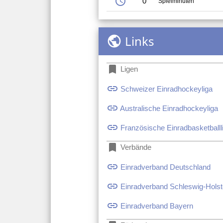
schedule
0
Spielminuten
Links
public
bookmark
Ligen
link
Schweizer Einradhockeyliga
link
Australische Einradhockeyliga
link
Französische Einradbasketballl
bookmark
Verbände
link
Einradverband Deutschland
link
Einradverband Schleswig-Holst
link
Einradverband Bayern