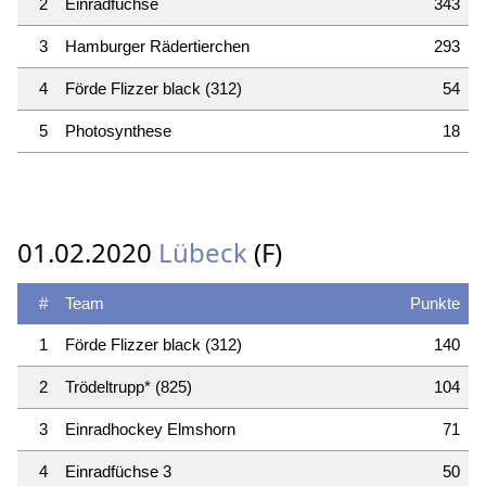
2
Einradfüchse
343
3
Hamburger Rädertierchen
293
4
Förde Flizzer black (312)
54
5
Photosynthese
18
01.02.2020
Lübeck
(F)
#
Team
Punkte
1
Förde Flizzer black (312)
140
2
Trödeltrupp* (825)
104
3
Einradhockey Elmshorn
71
4
Einradfüchse 3
50