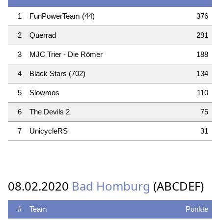
1
FunPowerTeam (44)
376
2
Querrad
291
3
MJC Trier - Die Römer
188
4
Black Stars (702)
134
5
Slowmos
110
6
The Devils 2
75
7
UnicycleRS
31
08.02.2020
Bad Homburg
(ABCDEF)
#
Team
Punkte