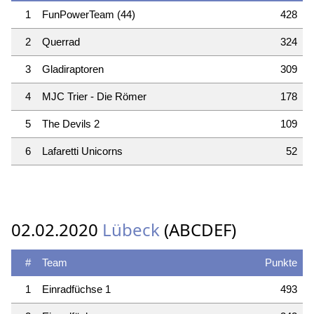
1
FunPowerTeam (44)
428
2
Querrad
324
3
Gladiraptoren
309
4
MJC Trier - Die Römer
178
5
The Devils 2
109
6
Lafaretti Unicorns
52
02.02.2020
Lübeck
(ABCDEF)
#
Team
Punkte
1
Einradfüchse 1
493