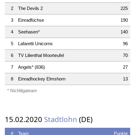
2
The Devils 2
225
3
Einradfüchse
190
4
Seehasen*
140
5
Lafaretti Unicorns
96
6
TV Lilienthal Moorteufel
70
7
Angels* (836)
27
8
Einradhockey Elmshorn
13
* Nichtligateam
15.02.2020
Stadtlohn
(DE)
#
Team
Punkte