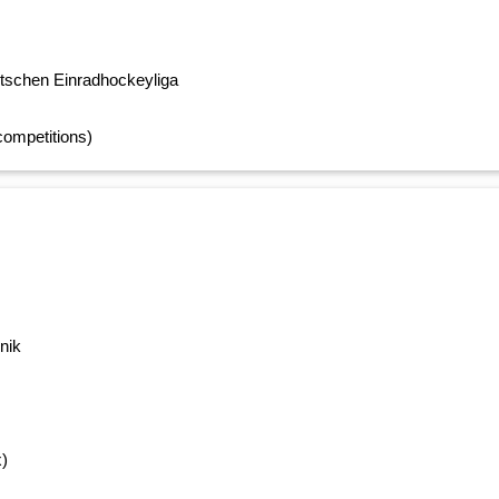
utschen Einradhockeyliga
competitions)
nik
x)