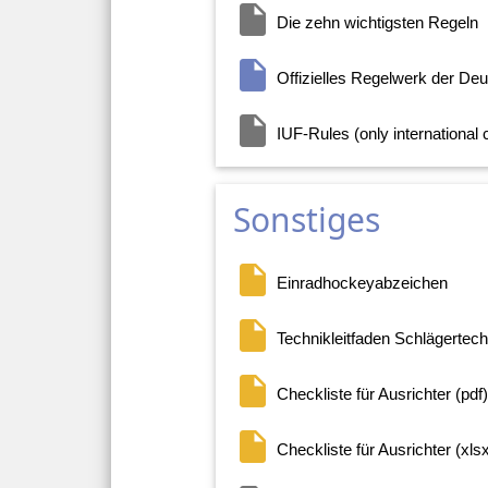
insert_drive_file
Die zehn wichtigsten Regeln
insert_drive_file
Offizielles Regelwerk der De
insert_drive_file
IUF-Rules (only international 
Sonstiges
insert_drive_file
Einradhockeyabzeichen
insert_drive_file
Technikleitfaden Schlägertech
insert_drive_file
Checkliste für Ausrichter (pdf)
insert_drive_file
Checkliste für Ausrichter (xls