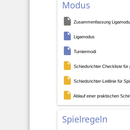
Modus
insert_drive_file
Zusammenfassung Ligamod
insert_drive_file
Ligamodus
insert_drive_file
Turniermodi
insert_drive_file
Schiedsrichter Checkliste für
insert_drive_file
Schiedsrichter-Leitlinie für Sp
insert_drive_file
Ablauf einer praktischen Schi
Spielregeln