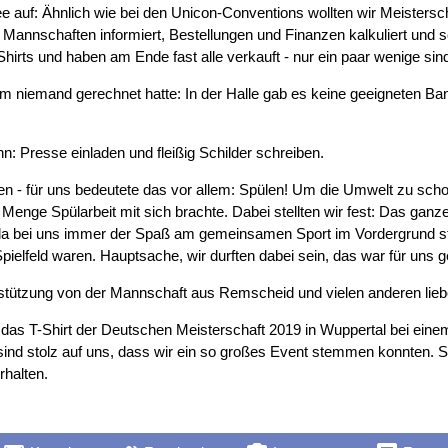
 auf: Ähnlich wie bei den Unicon-Conventions wollten wir Meisterscha
 Mannschaften informiert, Bestellungen und Finanzen kalkuliert und s
hirts und haben am Ende fast alle verkauft - nur ein paar wenige sind
 niemand gerechnet hatte: In der Halle gab es keine geeigneten Ban
n: Presse einladen und fleißig Schilder schreiben.
- für uns bedeutete das vor allem: Spülen! Um die Umwelt zu schon
Menge Spülarbeit mit sich brachte. Dabei stellten wir fest: Das ganz
 da bei uns immer der Spaß am gemeinsamen Sport im Vordergrund s
Spielfeld waren. Hauptsache, wir durften dabei sein, das war für uns 
stützung von der Mannschaft aus Remscheid und vielen anderen lieb
das T-Shirt der Deutschen Meisterschaft 2019 in Wuppertal bei einem
sind stolz auf uns, dass wir ein so großes Event stemmen konnten. Sc
rhalten.