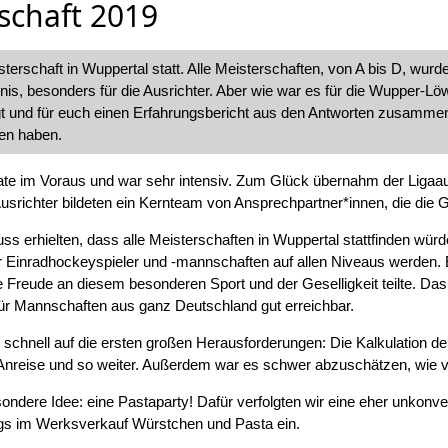
schaft 2019
erschaft in Wuppertal statt. Alle Meisterschaften, von A bis D, wurd
bnis, besonders für die Ausrichter. Aber wie war es für die Wupper-Lö
t und für euch einen Erfahrungsbericht aus den Antworten zusammeng
en haben.
te im Voraus und war sehr intensiv. Zum Glück übernahm der Ligaau
Ausrichter bildeten ein Kernteam von Ansprechpartner*innen, die die 
s erhielten, dass alle Meisterschaften in Wuppertal stattfinden würd
ller Einradhockeyspieler und -mannschaften auf allen Niveaus werden.
ie Freude an diesem besonderen Sport und der Geselligkeit teilte. Da
 für Mannschaften aus ganz Deutschland gut erreichbar.
r schnell auf die ersten großen Herausforderungen: Die Kalkulation de
, Anreise und so weiter. Außerdem war es schwer abzuschätzen, wi
esondere Idee: eine Pastaparty! Dafür verfolgten wir eine eher unkon
s im Werksverkauf Würstchen und Pasta ein.