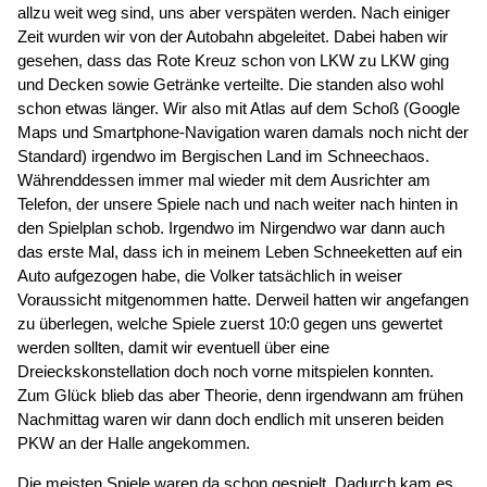
allzu weit weg sind, uns aber verspäten werden. Nach einiger
Zeit wurden wir von der Autobahn abgeleitet. Dabei haben wir
gesehen, dass das Rote Kreuz schon von LKW zu LKW ging
und Decken sowie Getränke verteilte. Die standen also wohl
schon etwas länger. Wir also mit Atlas auf dem Schoß (Google
Maps und Smartphone-Navigation waren damals noch nicht der
Standard) irgendwo im Bergischen Land im Schneechaos.
Währenddessen immer mal wieder mit dem Ausrichter am
Telefon, der unsere Spiele nach und nach weiter nach hinten in
den Spielplan schob. Irgendwo im Nirgendwo war dann auch
das erste Mal, dass ich in meinem Leben Schneeketten auf ein
Auto aufgezogen habe, die Volker tatsächlich in weiser
Voraussicht mitgenommen hatte. Derweil hatten wir angefangen
zu überlegen, welche Spiele zuerst 10:0 gegen uns gewertet
werden sollten, damit wir eventuell über eine
Dreieckskonstellation doch noch vorne mitspielen konnten.
Zum Glück blieb das aber Theorie, denn irgendwann am frühen
Nachmittag waren wir dann doch endlich mit unseren beiden
PKW an der Halle angekommen.
Die meisten Spiele waren da schon gespielt. Dadurch kam es