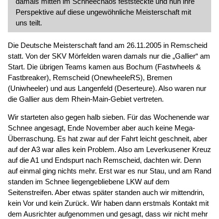
damals mitten im Schneechaos feststeckte und nun ihre
Perspektive auf diese ungewöhnliche Meisterschaft mit
uns teilt.
Die Deutsche Meisterschaft fand am 26.11.2005 in Remscheid
statt. Von der SKV Mörfelden waren damals nur die
Gallier
am
Start. Die übrigen Teams kamen aus Bochum (Fastwheels &
Fastbreaker), Remscheid (OnewheeleRS), Bremen
(Uniwheeler) und aus Langenfeld (Deserteure). Also waren nur
die Gallier aus dem Rhein-Main-Gebiet vertreten.
Wir starteten also gegen halb sieben. Für das Wochenende war
Schnee angesagt, Ende November aber auch keine Mega-
Überraschung. Es hat zwar auf der Fahrt leicht geschneit, aber
auf der A3 war alles kein Problem. Also am Leverkusener Kreuz
auf die A1 und Endspurt nach Remscheid, dachten wir. Denn
auf einmal ging nichts mehr. Erst war es nur Stau, und am Rand
standen im Schnee liegengebliebene LKW auf dem
Seitenstreifen. Aber etwas später standen auch wir mittendrin,
kein Vor und kein Zurück. Wir haben dann erstmals Kontakt mit
dem Ausrichter aufgenommen und gesagt, dass wir nicht mehr