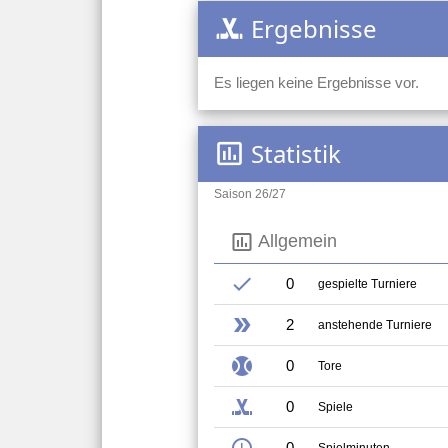
Ergebnisse
sports_hockey
Es liegen keine Ergebnisse vor.
Statistik
insert_chart_outlined
Saison 26/27
insert_chart_outlined
Allgemein
check
0
gespielte Turniere
double_arrow
2
anstehende Turniere
sports_baseball
0
Tore
sports_hockey
0
Spiele
schedule
0
Spielminuten