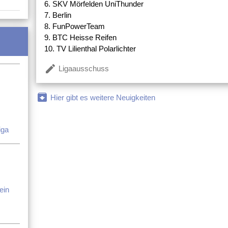
6. SKV Mörfelden UniThunder
7. Berlin
8. FunPowerTeam
9. BTC Heisse Reifen
10. TV Lilienthal Polarlichter
create
Ligaausschuss
archive
Hier gibt es weitere Neuigkeiten
iga
ein