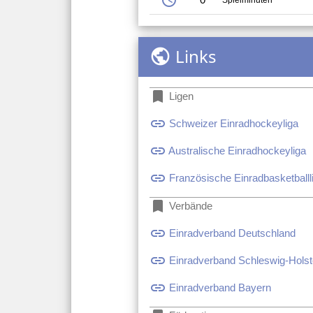
Links
public
bookmark
Ligen
link
Schweizer Einradhockeyliga
link
Australische Einradhockeyliga
link
Französische Einradbasketballl
bookmark
Verbände
link
Einradverband Deutschland
link
Einradverband Schleswig-Holst
link
Einradverband Bayern