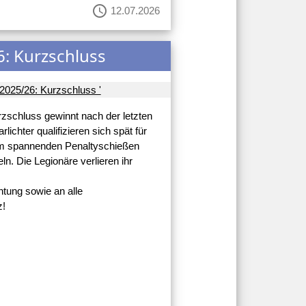
schedule
12.07.2026
6: Kurzschluss
rzschluss gewinnt nach der letzten
lichter qualifizieren sich spät für
inem spannenden Penaltyschießen
ln. Die Legionäre verlieren ihr
tung sowie an alle
z!