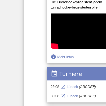
Die Einradhockeyliga steht jedem
Einradhockeybegeisterten offen!
info
Mehr Infos
Turniere
event
open_in_new
29.08
Lübeck
(ABCDEF)
open_in_new
30.08
Lübeck
(ABCDEF)