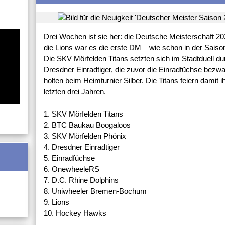
Drei Wochen ist sie her: die Deutsche Meisterschaft 
die Lions war es die erste DM – wie schon in der Saison 
Die SKV Mörfelden Titans setzten sich im Stadtduell dur
Dresdner Einradtiger, die zuvor die Einradfüchse be
holten beim Heimturnier Silber. Die Titans feiern damit i
letzten drei Jahren.
1. SKV Mörfelden Titans
2. BTC Baukau Boogaloos
3. SKV Mörfelden Phönix
4. Dresdner Einradtiger
5. Einradfüchse
6. OnewheeleRS
7. D.C. Rhine Dolphins
8. Uniwheeler Bremen-Bochum
9. Lions
10. Hockey Hawks